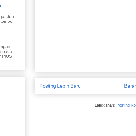
an
gunduh.
 tombol
ongan
h pada
 PIUS
Posting Lebih Baru
Bera
Langganan:
Posting Ko