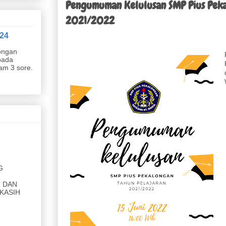
Pengumuman Kelulusan SMP Pius Peka
2021/2022
24
ongan
pada
jam 3 sore.
G
 DAN
KASIH