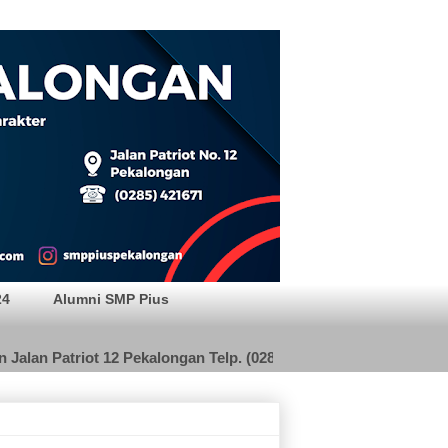
24
Alumni SMP Pius
an Patriot 12 Pekalongan Telp. (0285) 421671