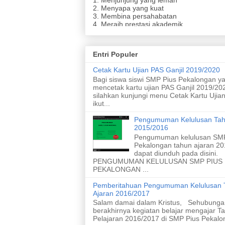
2. Menyapa yang kuat
3. Membina persahabatan
4. Meraih prestasi akademik
5. Meraih prestasi nonakademik
6. Menghasilkan karya ramah lingkungan
7. Menghasilkan karya yang inovatif dari 
8. Merawat taman dan kebun
Entri Populer
9. Meletakan sampah pada tempatnya
10. Melaksanakan upacara bendera
Cetak Kartu Ujian PAS Ganjil 2019/2020
11. Menyanyikan lagu nasional dengan s
Bagi siswa siswi SMP Pius Pekalongan y
baik
mencetak kartu ujian PAS Ganjil 2019/20
silahkan kunjungi menu Cetak Kartu Ujia
ikut...
Pengumuman Kelulusan Tah
2015/2016
Pengumuman kelulusan SMP
Pekalongan tahun ajaran 2
dapat diunduh pada disini.
PENGUMUMAN KELULUSAN SMP PIUS
PEKALONGAN ...
Pemberitahuan Pengumuman Kelulusan 
Ajaran 2016/2017
Salam damai dalam Kristus, Sehubunga
berakhirnya kegiatan belajar mengajar T
Pelajaran 2016/2017 di SMP Pius Pekalon