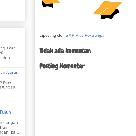
limbah
Diposting oleh
SMP Pius Pekalongan
ikap yang
ang akan
Tidak ada komentar:
20,
n dan
Posting Komentar
un Ajaran
 Pius
015/2016
Tahun
n dengan
ahun
gan, ka...