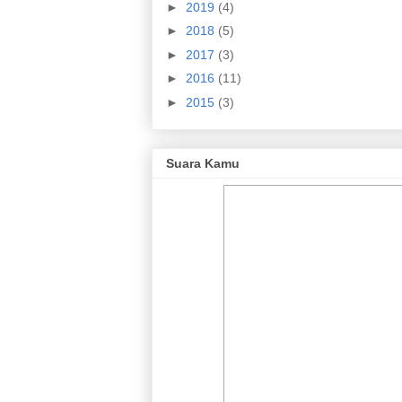
►
2019
(4)
►
2018
(5)
►
2017
(3)
►
2016
(11)
►
2015
(3)
Suara Kamu