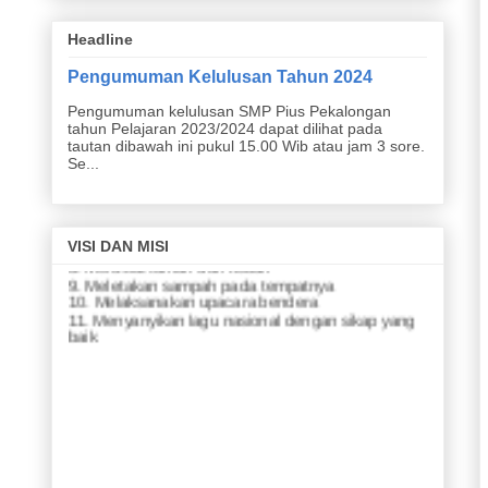
TERWUJUDNYA WARGA SEKOLAH YANG
BERKARAKTER, BERPRESTASI,
Headline
KEWIRAUSAHAAN, CINTA LINGKUNGAN DAN
TANAH AIR BERLADASKAN SEMANGAT KASIH
Pengumuman Kelulusan Tahun 2024
MISI
Pengumuman kelulusan SMP Pius Pekalongan
tahun Pelajaran 2023/2024 dapat dilihat pada
1. Menjunjung yang lemah
tautan dibawah ini pukul 15.00 Wib atau jam 3 sore.
2. Menyapa yang kuat
Se...
3. Membina persahabatan
4. Meraih prestasi akademik
5. Meraih prestasi nonakademik
6. Menghasilkan karya ramah lingkungan
7. Menghasilkan karya yang inovatif dari limbah
VISI DAN MISI
8. Merawat taman dan kebun
9. Meletakan sampah pada tempatnya
10. Melaksanakan upacara bendera
11. Menyanyikan lagu nasional dengan sikap yang
baik