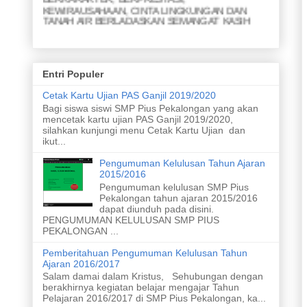
KEWIRAUSAHAAN, CINTA LINGKUNGAN DAN
TANAH AIR BERLADASKAN SEMANGAT KASIH
MISI
1. Menjunjung yang lemah
2. Menyapa yang kuat
Entri Populer
3. Membina persahabatan
4. Meraih prestasi akademik
Cetak Kartu Ujian PAS Ganjil 2019/2020
5. Meraih prestasi nonakademik
Bagi siswa siswi SMP Pius Pekalongan yang akan
6. Menghasilkan karya ramah lingkungan
mencetak kartu ujian PAS Ganjil 2019/2020,
7. Menghasilkan karya yang inovatif dari limbah
silahkan kunjungi menu Cetak Kartu Ujian dan
8. Merawat taman dan kebun
ikut...
9. Meletakan sampah pada tempatnya
10. Melaksanakan upacara bendera
Pengumuman Kelulusan Tahun Ajaran
11. Menyanyikan lagu nasional dengan sikap yang
2015/2016
baik
Pengumuman kelulusan SMP Pius
Pekalongan tahun ajaran 2015/2016
dapat diunduh pada disini.
PENGUMUMAN KELULUSAN SMP PIUS
PEKALONGAN ...
Pemberitahuan Pengumuman Kelulusan Tahun
Ajaran 2016/2017
Salam damai dalam Kristus, Sehubungan dengan
berakhirnya kegiatan belajar mengajar Tahun
Pelajaran 2016/2017 di SMP Pius Pekalongan, ka...