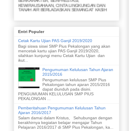
KEWIRAUSAHAAN, CINTA LINGKUNGAN DAN
TANAH AIR BERLADASKAN SEMANGAT KASIH
MISI
1. Menjunjung yang lemah
2. Menyapa yang kuat
Entri Populer
3. Membina persahabatan
4. Meraih prestasi akademik
Cetak Kartu Ujian PAS Ganjil 2019/2020
5. Meraih prestasi nonakademik
Bagi siswa siswi SMP Pius Pekalongan yang akan
6. Menghasilkan karya ramah lingkungan
mencetak kartu ujian PAS Ganjil 2019/2020,
7. Menghasilkan karya yang inovatif dari limbah
silahkan kunjungi menu Cetak Kartu Ujian dan
8. Merawat taman dan kebun
ikut...
9. Meletakan sampah pada tempatnya
10. Melaksanakan upacara bendera
Pengumuman Kelulusan Tahun Ajaran
11. Menyanyikan lagu nasional dengan sikap yang
2015/2016
baik
Pengumuman kelulusan SMP Pius
Pekalongan tahun ajaran 2015/2016
dapat diunduh pada disini.
PENGUMUMAN KELULUSAN SMP PIUS
PEKALONGAN ...
Pemberitahuan Pengumuman Kelulusan Tahun
Ajaran 2016/2017
Salam damai dalam Kristus, Sehubungan dengan
berakhirnya kegiatan belajar mengajar Tahun
Pelajaran 2016/2017 di SMP Pius Pekalongan, ka...