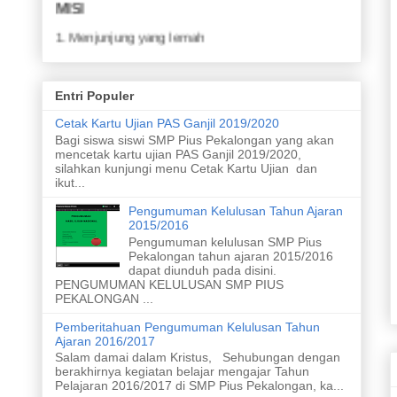
1. Menjunjung yang lemah
2. Menyapa yang kuat
3. Membina persahabatan
4. Meraih prestasi akademik
5. Meraih prestasi nonakademik
6. Menghasilkan karya ramah lingkungan
Entri Populer
7. Menghasilkan karya yang inovatif dari limbah
8. Merawat taman dan kebun
Cetak Kartu Ujian PAS Ganjil 2019/2020
9. Meletakan sampah pada tempatnya
Bagi siswa siswi SMP Pius Pekalongan yang akan
10. Melaksanakan upacara bendera
mencetak kartu ujian PAS Ganjil 2019/2020,
11. Menyanyikan lagu nasional dengan sikap yang
silahkan kunjungi menu Cetak Kartu Ujian dan
baik
ikut...
Pengumuman Kelulusan Tahun Ajaran
2015/2016
Pengumuman kelulusan SMP Pius
Pekalongan tahun ajaran 2015/2016
dapat diunduh pada disini.
PENGUMUMAN KELULUSAN SMP PIUS
PEKALONGAN ...
Pemberitahuan Pengumuman Kelulusan Tahun
Ajaran 2016/2017
Salam damai dalam Kristus, Sehubungan dengan
berakhirnya kegiatan belajar mengajar Tahun
Pelajaran 2016/2017 di SMP Pius Pekalongan, ka...