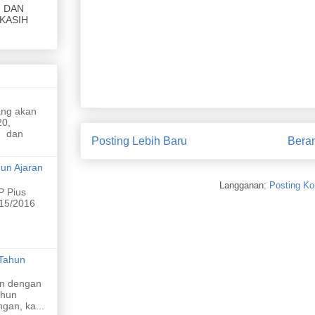
KASIH
ang akan
20,
limbah
n dan
Posting Lebih Baru
Bera
un Ajaran
ikap yang
Langganan:
Posting Ko
 Pius
015/2016
Tahun
n dengan
ahun
gan, ka...