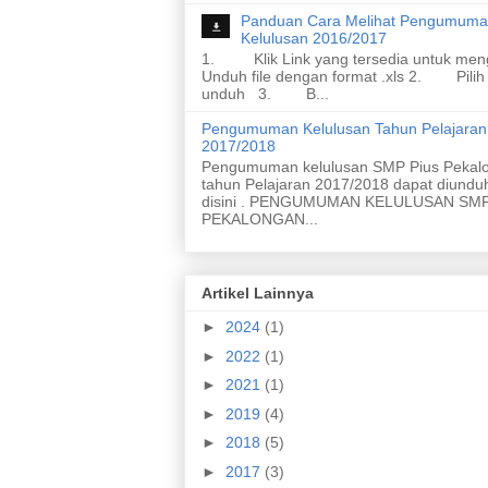
Panduan Cara Melihat Pengumum
Kelulusan 2016/2017
1. Klik Link yang tersedia untuk men
Unduh file dengan format .xls 2. Pilih
unduh 3. B...
Pengumuman Kelulusan Tahun Pelajaran
2017/2018
Pengumuman kelulusan SMP Pius Pekal
tahun Pelajaran 2017/2018 dapat diundu
disini . PENGUMUMAN KELULUSAN SMP
PEKALONGAN...
Artikel Lainnya
►
2024
(1)
►
2022
(1)
►
2021
(1)
►
2019
(4)
►
2018
(5)
►
2017
(3)