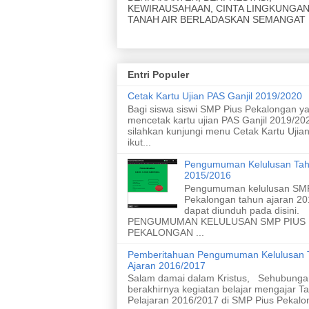
TANAH AIR BERLADASKAN SEMANGAT 
MISI
1. Menjunjung yang lemah
2. Menyapa yang kuat
Entri Populer
3. Membina persahabatan
4. Meraih prestasi akademik
Cetak Kartu Ujian PAS Ganjil 2019/2020
5. Meraih prestasi nonakademik
Bagi siswa siswi SMP Pius Pekalongan y
6. Menghasilkan karya ramah lingkungan
mencetak kartu ujian PAS Ganjil 2019/20
7. Menghasilkan karya yang inovatif dari 
silahkan kunjungi menu Cetak Kartu Ujia
8. Merawat taman dan kebun
ikut...
9. Meletakan sampah pada tempatnya
10. Melaksanakan upacara bendera
Pengumuman Kelulusan Tah
11. Menyanyikan lagu nasional dengan s
2015/2016
baik
Pengumuman kelulusan SMP
Pekalongan tahun ajaran 2
dapat diunduh pada disini.
PENGUMUMAN KELULUSAN SMP PIUS
PEKALONGAN ...
Pemberitahuan Pengumuman Kelulusan 
Ajaran 2016/2017
Salam damai dalam Kristus, Sehubunga
berakhirnya kegiatan belajar mengajar T
Pelajaran 2016/2017 di SMP Pius Pekalon