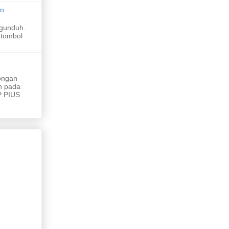
an
gunduh.
 tombol
ongan
h pada
 PIUS