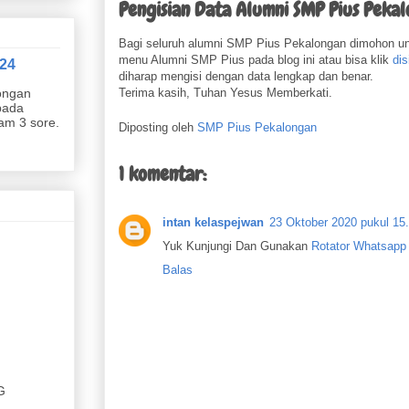
Pengisian Data Alumni SMP Pius Peka
Bagi seluruh alumni SMP Pius Pekalongan dimohon untu
menu Alumni SMP Pius pada blog ini atau bisa klik
dis
24
diharap mengisi dengan data lengkap dan benar.
Terima kasih, Tuhan Yesus Memberkati.
ongan
pada
jam 3 sore.
Diposting oleh
SMP Pius Pekalongan
1 komentar:
intan kelaspejwan
23 Oktober 2020 pukul 15
Yuk Kunjungi Dan Gunakan
Rotator Whatsap
Balas
G
 DAN