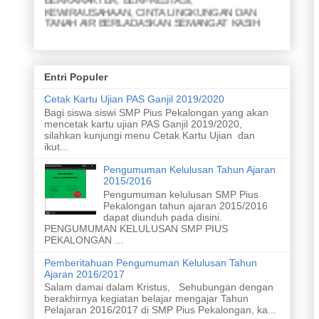
KEWIRAUSAHAAN, CINTA LINGKUNGAN DAN
TANAH AIR BERLADASKAN SEMANGAT KASIH
MISI
1. Menjunjung yang lemah
2. Menyapa yang kuat
Entri Populer
3. Membina persahabatan
4. Meraih prestasi akademik
Cetak Kartu Ujian PAS Ganjil 2019/2020
5. Meraih prestasi nonakademik
Bagi siswa siswi SMP Pius Pekalongan yang akan
6. Menghasilkan karya ramah lingkungan
mencetak kartu ujian PAS Ganjil 2019/2020,
7. Menghasilkan karya yang inovatif dari limbah
silahkan kunjungi menu Cetak Kartu Ujian dan
8. Merawat taman dan kebun
ikut...
9. Meletakan sampah pada tempatnya
10. Melaksanakan upacara bendera
Pengumuman Kelulusan Tahun Ajaran
11. Menyanyikan lagu nasional dengan sikap yang
2015/2016
baik
Pengumuman kelulusan SMP Pius
Pekalongan tahun ajaran 2015/2016
dapat diunduh pada disini.
PENGUMUMAN KELULUSAN SMP PIUS
PEKALONGAN ...
Pemberitahuan Pengumuman Kelulusan Tahun
Ajaran 2016/2017
Salam damai dalam Kristus, Sehubungan dengan
berakhirnya kegiatan belajar mengajar Tahun
Pelajaran 2016/2017 di SMP Pius Pekalongan, ka...