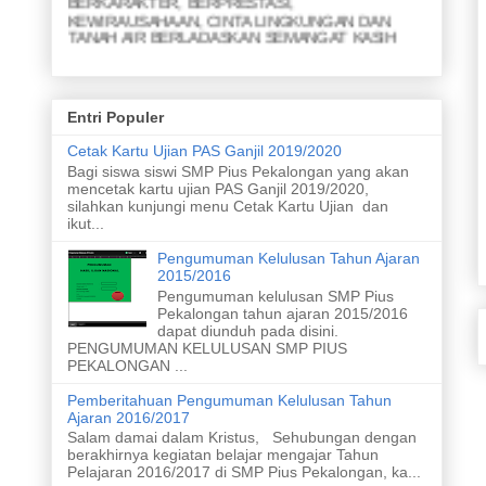
KEWIRAUSAHAAN, CINTA LINGKUNGAN DAN
TANAH AIR BERLADASKAN SEMANGAT KASIH
MISI
1. Menjunjung yang lemah
2. Menyapa yang kuat
Entri Populer
3. Membina persahabatan
4. Meraih prestasi akademik
Cetak Kartu Ujian PAS Ganjil 2019/2020
5. Meraih prestasi nonakademik
Bagi siswa siswi SMP Pius Pekalongan yang akan
6. Menghasilkan karya ramah lingkungan
mencetak kartu ujian PAS Ganjil 2019/2020,
7. Menghasilkan karya yang inovatif dari limbah
silahkan kunjungi menu Cetak Kartu Ujian dan
8. Merawat taman dan kebun
ikut...
9. Meletakan sampah pada tempatnya
10. Melaksanakan upacara bendera
Pengumuman Kelulusan Tahun Ajaran
11. Menyanyikan lagu nasional dengan sikap yang
2015/2016
baik
Pengumuman kelulusan SMP Pius
Pekalongan tahun ajaran 2015/2016
dapat diunduh pada disini.
PENGUMUMAN KELULUSAN SMP PIUS
PEKALONGAN ...
Pemberitahuan Pengumuman Kelulusan Tahun
Ajaran 2016/2017
Salam damai dalam Kristus, Sehubungan dengan
berakhirnya kegiatan belajar mengajar Tahun
Pelajaran 2016/2017 di SMP Pius Pekalongan, ka...