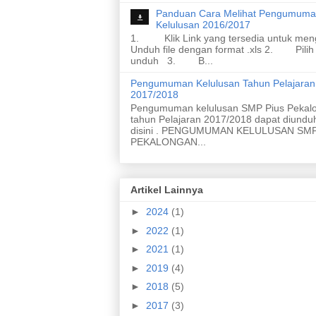
Panduan Cara Melihat Pengumum
Kelulusan 2016/2017
1. Klik Link yang tersedia untuk men
Unduh file dengan format .xls 2. Pilih
unduh 3. B...
Pengumuman Kelulusan Tahun Pelajaran
2017/2018
Pengumuman kelulusan SMP Pius Pekal
tahun Pelajaran 2017/2018 dapat diundu
disini . PENGUMUMAN KELULUSAN SMP
PEKALONGAN...
Artikel Lainnya
►
2024
(1)
►
2022
(1)
►
2021
(1)
►
2019
(4)
►
2018
(5)
►
2017
(3)