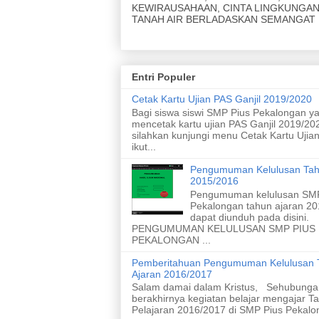
TANAH AIR BERLADASKAN SEMANGAT 
MISI
1. Menjunjung yang lemah
2. Menyapa yang kuat
3. Membina persahabatan
Entri Populer
4. Meraih prestasi akademik
5. Meraih prestasi nonakademik
Cetak Kartu Ujian PAS Ganjil 2019/2020
6. Menghasilkan karya ramah lingkungan
Bagi siswa siswi SMP Pius Pekalongan y
7. Menghasilkan karya yang inovatif dari 
mencetak kartu ujian PAS Ganjil 2019/20
8. Merawat taman dan kebun
silahkan kunjungi menu Cetak Kartu Ujia
9. Meletakan sampah pada tempatnya
ikut...
10. Melaksanakan upacara bendera
11. Menyanyikan lagu nasional dengan s
Pengumuman Kelulusan Tah
baik
2015/2016
Pengumuman kelulusan SMP
Pekalongan tahun ajaran 2
dapat diunduh pada disini.
PENGUMUMAN KELULUSAN SMP PIUS
PEKALONGAN ...
Pemberitahuan Pengumuman Kelulusan 
Ajaran 2016/2017
Salam damai dalam Kristus, Sehubunga
berakhirnya kegiatan belajar mengajar T
Pelajaran 2016/2017 di SMP Pius Pekalon