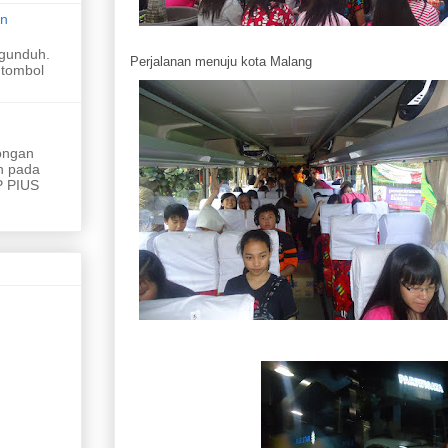
an
gunduh.
Perjalanan menuju kota Malang
 tombol
ongan
h pada
 PIUS