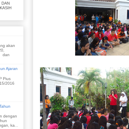
KASIH
ang akan
limbah
20,
n dan
ikap yang
un Ajaran
 Pius
015/2016
Tahun
n dengan
ahun
gan, ka...