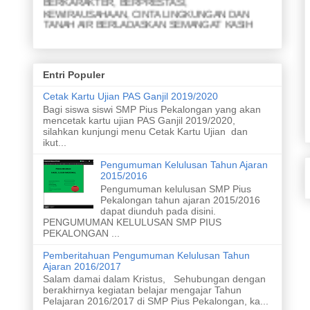
KEWIRAUSAHAAN, CINTA LINGKUNGAN DAN
TANAH AIR BERLADASKAN SEMANGAT KASIH
MISI
1. Menjunjung yang lemah
2. Menyapa yang kuat
Entri Populer
3. Membina persahabatan
Cetak Kartu Ujian PAS Ganjil 2019/2020
4. Meraih prestasi akademik
5. Meraih prestasi nonakademik
Bagi siswa siswi SMP Pius Pekalongan yang akan
6. Menghasilkan karya ramah lingkungan
mencetak kartu ujian PAS Ganjil 2019/2020,
7. Menghasilkan karya yang inovatif dari limbah
silahkan kunjungi menu Cetak Kartu Ujian dan
8. Merawat taman dan kebun
ikut...
9. Meletakan sampah pada tempatnya
10. Melaksanakan upacara bendera
Pengumuman Kelulusan Tahun Ajaran
11. Menyanyikan lagu nasional dengan sikap yang
2015/2016
baik
Pengumuman kelulusan SMP Pius
Pekalongan tahun ajaran 2015/2016
dapat diunduh pada disini.
PENGUMUMAN KELULUSAN SMP PIUS
PEKALONGAN ...
Pemberitahuan Pengumuman Kelulusan Tahun
Ajaran 2016/2017
Salam damai dalam Kristus, Sehubungan dengan
berakhirnya kegiatan belajar mengajar Tahun
Pelajaran 2016/2017 di SMP Pius Pekalongan, ka...