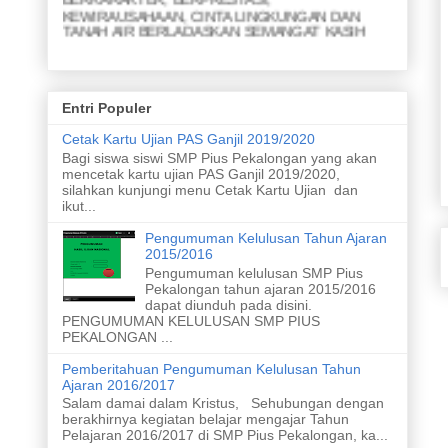
KEWIRAUSAHAAN, CINTA LINGKUNGAN DAN
TANAH AIR BERLADASKAN SEMANGAT KASIH
MISI
1. Menjunjung yang lemah
2. Menyapa yang kuat
Entri Populer
3. Membina persahabatan
4. Meraih prestasi akademik
Cetak Kartu Ujian PAS Ganjil 2019/2020
5. Meraih prestasi nonakademik
Bagi siswa siswi SMP Pius Pekalongan yang akan
6. Menghasilkan karya ramah lingkungan
mencetak kartu ujian PAS Ganjil 2019/2020,
7. Menghasilkan karya yang inovatif dari limbah
silahkan kunjungi menu Cetak Kartu Ujian dan
8. Merawat taman dan kebun
ikut...
9. Meletakan sampah pada tempatnya
10. Melaksanakan upacara bendera
Pengumuman Kelulusan Tahun Ajaran
11. Menyanyikan lagu nasional dengan sikap yang
2015/2016
baik
Pengumuman kelulusan SMP Pius
Pekalongan tahun ajaran 2015/2016
dapat diunduh pada disini.
PENGUMUMAN KELULUSAN SMP PIUS
PEKALONGAN ...
Pemberitahuan Pengumuman Kelulusan Tahun
Ajaran 2016/2017
Salam damai dalam Kristus, Sehubungan dengan
berakhirnya kegiatan belajar mengajar Tahun
Pelajaran 2016/2017 di SMP Pius Pekalongan, ka...